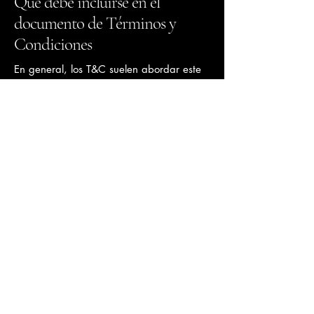
Qué debe incluirse en el
documento de Términos y
Condiciones
En general, los T&C suelen abordar este
tipo de cuestiones: quién está autorizado
a utilizar el sitio web, los posibles
métodos de pago, una declaración de
que el propietario del sitio web puede
cambiar su oferta en el futuro, los tipos
de garantías que el propietario del sitio
web ofrece a sus clientes, una referencia
a cuestiones de propiedad intelectual o
derechos de autor (en caso de ser
relevante), el derecho del propietario del
sitio web a suspender o cancelar la
cuenta de un miembro y mucho más.
Para obtener más información, lee
nuestro artículo
Cómo crear una política
de Términos y Condiciones
.